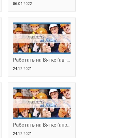
06.04.2022
Работать на Вятке (август, 2021). Обучение в рамках НП "Демография"
24.12.2021
Работать на Вятке (апрель,2021). О планах работы службы занятости в 2021 году и модернизации ЦЗН города Кирова
24.12.2021