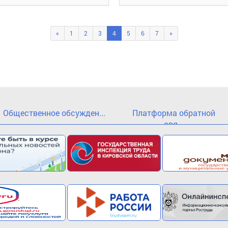
«
1
2
3
4
5
6
7
»
Общественное обсужден...
Платформа обратной
свя...