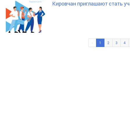
Кировчан приглашают стать уч
«
1
2
3
4